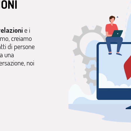
IONI
relazioni
e i
amo, creiamo
atti di persone
ia una
rsazione, noi