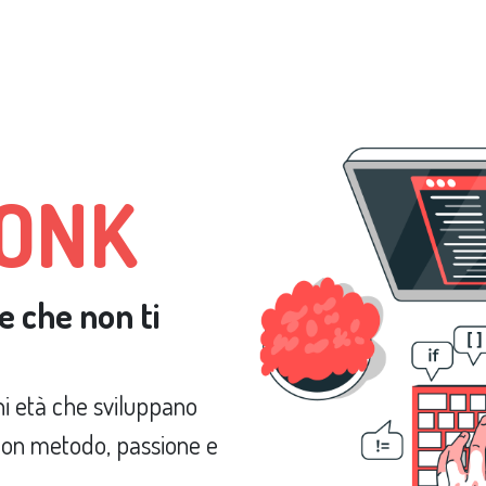
ZIONI
CHI SIAMO
IL TEAM
POSIZIONE LAVORATIVE
CONTATTACI
MONK
 che non ti
ni età che sviluppano
e con metodo, passione e