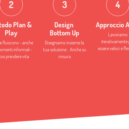
2
3
4
todo Plan &
Design
Approccio A
Play
Bottom Up
Lavoriamo
iterativamente 
e fluiscono - anche
Disegniamo insieme la
essere veloci e fless
omenti informali -
tua soluzione... Anche su
poi prendere vita
misura