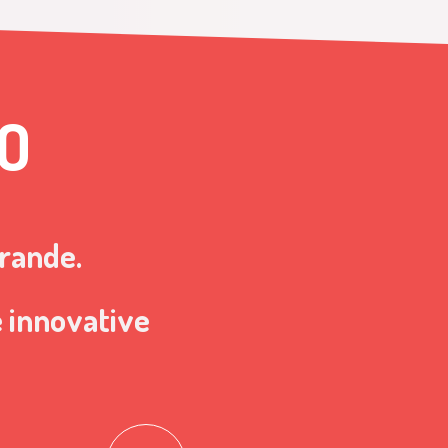
O
grande.
e innovative