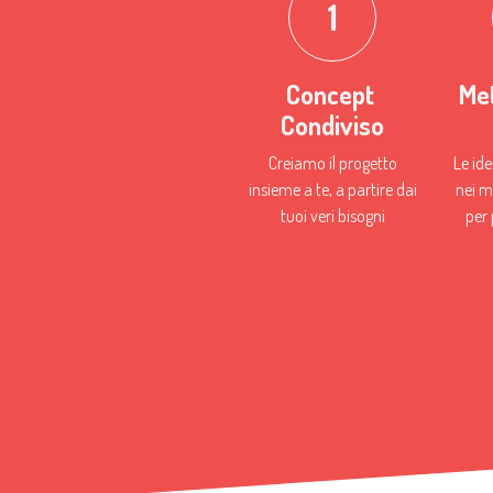
1
Concept
Me
Condiviso
Creiamo il progetto
Le ide
insieme a te, a partire dai
nei m
tuoi veri bisogni
per 