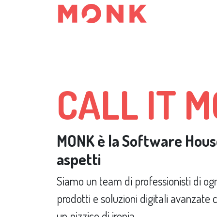
Passa al contenuto
PRODOTTI E SOLU
CALL IT 
MONK è la Software House
aspetti
Siamo un team di professionisti di og
prodotti e soluzioni digitali avanzat
un pizzico di ironia.