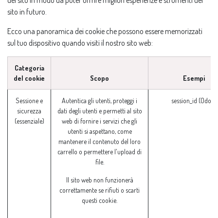
del sito in modo da poter offrire migliori esperienze e strumenti del
sito in futuro.
Ecco una panoramica dei cookie che possono essere memorizzati
sul tuo dispositivo quando visiti il nostro sito web:
Categoria
del cookie
Scopo
Esempi
Sessione e
Autentica gli utenti, proteggi i
session_id (Odoo)
sicurezza
dati degli utenti e permetti al sito
(essenziale)
web di fornire i servizi che gli
utenti si aspettano, come
mantenere il contenuto del loro
carrello o permettere l'upload di
file.
Il sito web non funzionerà
correttamente se rifiuti o scarti
questi cookie.