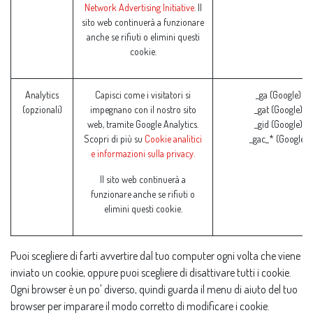
Network Advertising Initiative
. Il
sito web continuerà a funzionare
anche se rifiuti o elimini questi
cookie.
Analytics
Capisci come i visitatori si
_ga (Google)
(opzionali)
impegnano con il nostro sito
_gat (Google)
web, tramite Google Analytics.
_gid (Google)
Scopri di più su
Cookie analitici
_gac_* (Google)
e informazioni sulla privacy.
Il sito web continuerà a
funzionare anche se rifiuti o
elimini questi cookie.
Puoi scegliere di farti avvertire dal tuo computer ogni volta che viene
inviato un cookie, oppure puoi scegliere di disattivare tutti i cookie.
Ogni browser è un po' diverso, quindi guarda il menu di aiuto del tuo
browser per imparare il modo corretto di modificare i cookie.