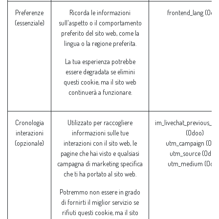
Preferenze
Ricorda le informazioni
frontend_lang (Odo
(essenziale)
sull'aspetto o il comportamento
preferito del sito web, come la
lingua o la regione preferita.
La tua esperienza potrebbe
essere degradata se elimini
questi cookie, ma il sito web
continuerà a funzionare.
Cronologia
Utilizzato per raccogliere
im_livechat_previous_op
interazioni
informazioni sulle tue
(Odoo)
(opzionale)
interazioni con il sito web, le
utm_campaign (Odo
pagine che hai visto e qualsiasi
utm_source (Odoo
campagna di marketing specifica
utm_medium (Odoo
che ti ha portato al sito web.
Potremmo non essere in grado
di fornirti il miglior servizio se
rifiuti questi cookie, ma il sito