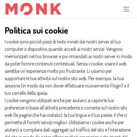
Passa al contenuto
Politica sui cookie
I cookie sono piccoli pezzi di testo inviati dai nostri server al tuo
computer o dispositivo quando accedi ai nostri servizi. Vengono
memorizzati nel tuo browser e poi rimandati ai nostri server in modo
da poter fornire contenuti contestuali. Senza i cookie, usare il web
sarebbe un'esperienza molto più frustrante. Li usiamo per
supportare le tue attività sul nostro sito web. Per esempio, la tua
sessione (in modo da non dover effettuare nuovamente il login) o il
tuo carrello della spesa.
I cookie vengono utilizzati anche per aiutarci a capire le tue
preferenze in base all'attività precedente o corrente sul nostro sito
web (le pagine che hai visitato), la tua lingua e il tuo paese, il che ci
permette di fornirti servizi migliori. Utilizziamo i cookie anche per
aiutarci a compilare dati aggregati sul traffico del sito e l'interazione